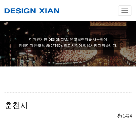
Toggl
naviga
디자인시안(DESIGN XIAN)은 고보젝터를 사용하여
환경디자인 및 방범(CPTED), 광고 시장에 적용시키고 있습니다.
춘천시
1424