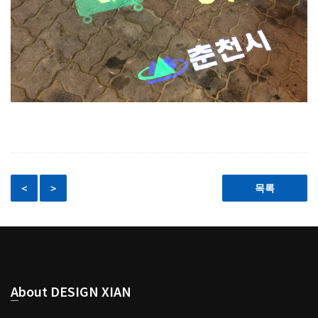
＜
＞
목록
About DESIGN XIAN