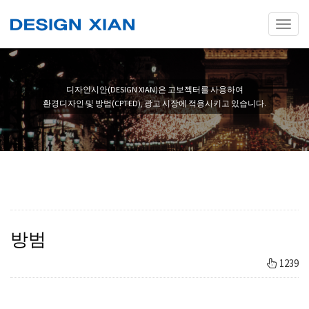
Toggl
naviga
디자인시안(DESIGN XIAN)은 고보젝터를 사용하여
환경디자인 및 방범(CPTED), 광고 시장에 적용시키고 있습니다.
방범
1239