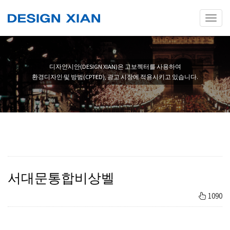
Toggl
naviga
디자인시안(DESIGN XIAN)은 고보젝터를 사용하여
환경디자인 및 방범(CPTED), 광고 시장에 적용시키고 있습니다.
서대문통합비상벨
1090