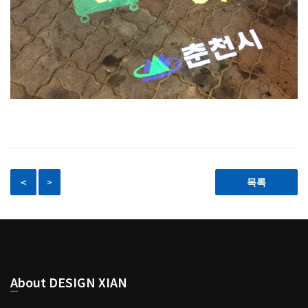
＜
>
목록
About DESIGN XIAN