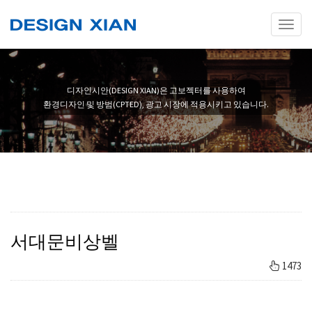
Toggl
naviga
디자인시안(DESIGN XIAN)은 고보젝터를 사용하여
환경디자인 및 방범(CPTED), 광고 시장에 적용시키고 있습니다.
서대문비상벨
1473